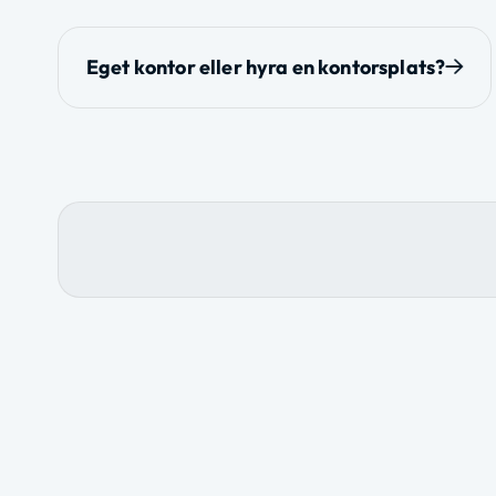
I
Eget kontor eller hyra en kontorsplats?
n
l
ä
g
g
s
n
a