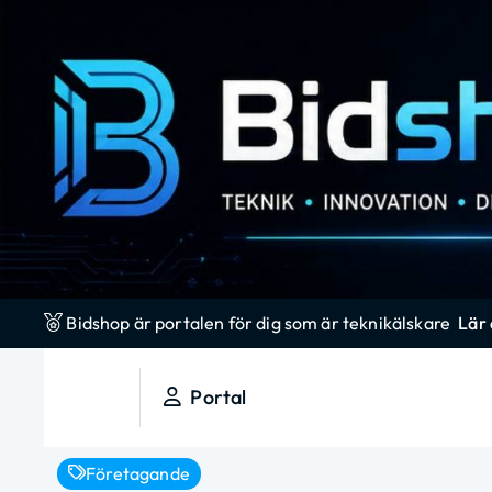
S
k
i
p
t
o
c
o
n
t
e
Bidshop är portalen för dig som är teknikälskare
Lär
n
t
Portal
Bidshop
Em blogg som alla andra, men ändå inte!
Företagande