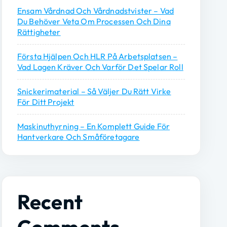
Ensam Vårdnad Och Vårdnadstvister – Vad
Du Behöver Veta Om Processen Och Dina
Rättigheter
Första Hjälpen Och HLR På Arbetsplatsen –
Vad Lagen Kräver Och Varför Det Spelar Roll
Snickerimaterial – Så Väljer Du Rätt Virke
För Ditt Projekt
Maskinuthyrning – En Komplett Guide För
Hantverkare Och Småföretagare
Recent