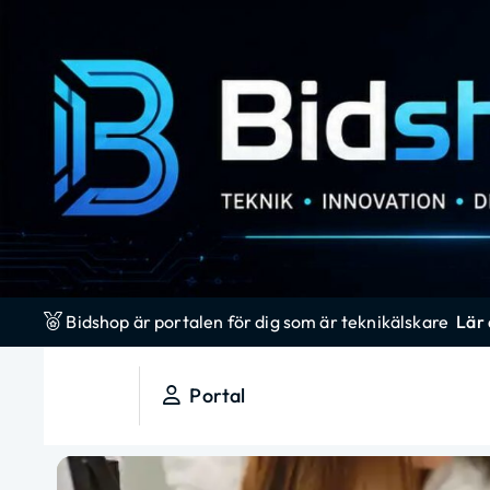
S
k
i
p
t
o
c
o
n
t
e
Bidshop är portalen för dig som är teknikälskare
Lär
n
t
Portal
Bidshop
Em blogg som alla andra, men ändå inte!