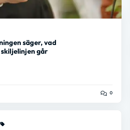
ningen säger, vad
kiljelinjen går
0
d