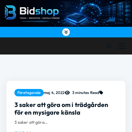
S
k
i
p
t
o
c
Bidshop
o
Em blogg som alla andra, men ändå inte!
n
t
e
n
t
3 minutes Read
Företagande
maj 4, 2022
3 saker att göra om i trädgården
för en mysigare känsla
3 saker att göra…