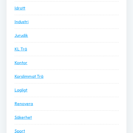
Idrott
Industri
Jurudik
KL Trä
Kontor
Korslimmat Trä
Lagligt
Renovera
Säkerhet
Sport