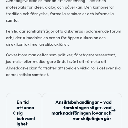
Almedagsveckan är mer än ett evenemang – det är en
mötesplats för idéer, dialog och påverkan. Den kombinerar
tradition och förnyelse, formella seminarier och informella
samtal.
I en tid där samhällsfrågor ofta diskuteras i polariserade forum
erbjuder Almedalen en arena för öppen diskussion och
direktkontakt mellan olika aktörer.
Oavsett om man deltar som politiker, företagsrepresentant,
journalist eller medborgare är det svårt att förneka att
Almedagsveckan fortsätter att spela en viktig roll i det svenska
demokratiska samtalet.
I
En tid
Ansiktsbehandlingar – vad
att unna
forskningen säger, vad
n
sig
marknadsföringen lovar och
bekväml
var skiljelinjen går
l
ighet