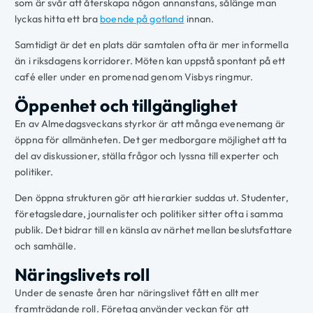
som är svår att återskapa någon annanstans, sålänge man
lyckas hitta ett bra
boende på gotland
innan.
Samtidigt är det en plats där samtalen ofta är mer informella
än i riksdagens korridorer. Möten kan uppstå spontant på ett
café eller under en promenad genom Visbys ringmur.
Öppenhet och tillgänglighet
En av Almedagsveckans styrkor är att många evenemang är
öppna för allmänheten. Det ger medborgare möjlighet att ta
del av diskussioner, ställa frågor och lyssna till experter och
politiker.
Den öppna strukturen gör att hierarkier suddas ut. Studenter,
företagsledare, journalister och politiker sitter ofta i samma
publik. Det bidrar till en känsla av närhet mellan beslutsfattare
och samhälle.
Näringslivets roll
Under de senaste åren har näringslivet fått en allt mer
framträdande roll. Företag använder veckan för att