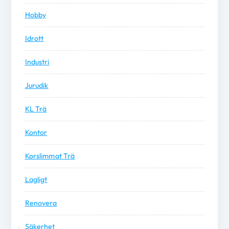
Hobby
Idrott
Industri
Jurudik
KL Trä
Kontor
Korslimmat Trä
Lagligt
Renovera
Säkerhet