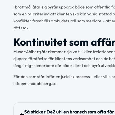
I brottmål åtar sig byrån uppdrag både som offentlig 
som en prioritering att klienten ska känna sig stöttad 
konflikter framhålls ombudets roll som medlare – att e
rättssak.
Kontinuitet som affä
MundeAhlberg återkommer själva till klientrelationen
djupare förståelse för klientens verksamhet och de be
långsiktigt samarbete där både klient och byrå utveckla
För den som står inför en juridisk process – eller vill
info@mundeahlberg.se.
I
Så sticker De2 ut i en bransch som ofta får 