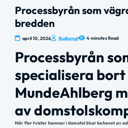
Processbyrån som vägra
bredden
4 minutes Read
april 10, 2026
Budbengt
Processbyrån so
specialisera bor
MundeAhlberg mö
av domstolskom
När fler tvister hamnar i domstol ökar behovet av a