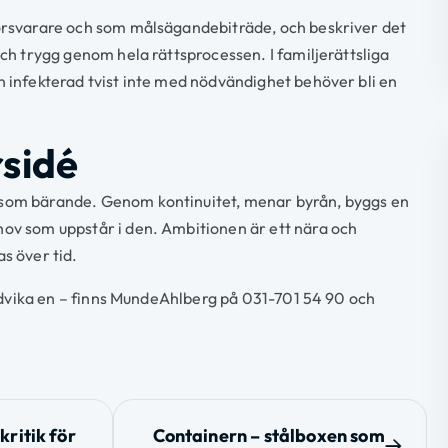
försvarare och som målsägandebiträde, och beskriver det
och trygg genom hela rättsprocessen. I familjerättsliga
n infekterad tvist inte med nödvändighet behöver bli en
rsidé
 som bärande. Genom kontinuitet, menar byrån, byggs en
hov som uppstår i den. Ambitionen är ett nära och
s över tid.
 undvika en – finns MundeAhlberg på 031-701 54 90 och
kritik för
Containern – stålboxen som