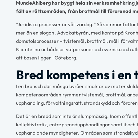
MundeAhlberg har byggt hela sin verksamhet kring jus
fält av rättsområden, från brottmål till förorenad m
”Juridiska processer är vår vardag.” Så sammanfattar 
mer än en slogan. Advokatbyrån, med kontor på Kronhu
domstolsprocesser – tvistemål, brottmål, mål i förval
Klienterna är både privatpersoner och svenska och utl
att basen ligger i Göteborg.
Bred kompetens i en t
I en bransch där många byråer smalnar av mot enskilda
kompetensområden rymmer tvistemål, brottmål, arbetsrät
upphandling, förvaltningsrätt, strandskydd och förore
Det är en bredd som inte är slumpmässig. Inom offentlig
kollektivtrafik, entreprenadupphandlingar samt it och
upphandlande myndigheter. Områden som strandskydd oc