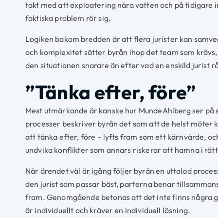
takt med att exploatering nära vatten och på tidigare i
faktiska problem rör sig.
Logiken bakom bredden är att flera jurister kan samv
och komplexitet sätter byrån ihop det team som krävs, 
den situationen snarare än efter vad en enskild jurist 
”Tänka efter, före”
Mest utmärkande är kanske hur MundeAhlberg ser på sitt
processer beskriver byrån det som att de helst möter 
att tänka efter, före – lyfts fram som ett kärnvärde, oc
undvika konflikter som annars riskerar att hamna i rät
När ärendet väl är igång följer byrån en uttalad process
den jurist som passar bäst, parterna benar tillsamman
fram. Genomgående betonas att det inte finns några ge
är individuellt och kräver en individuell lösning.