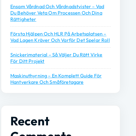
Ensam Vårdnad Och Vårdnadstvister – Vad
Du Behöver Veta Om Processen Och Dina
Rättigheter
Första Hjälpen Och HLR På Arbetsplatsen –
Vad Lagen Kräver Och Varför Det Spelar Roll
Snickerimaterial – Så Väljer Du Rätt Virke
För Ditt Projekt
Maskinuthyrning – En Komplett Guide För
Hantverkare Och Småföretagare
Recent