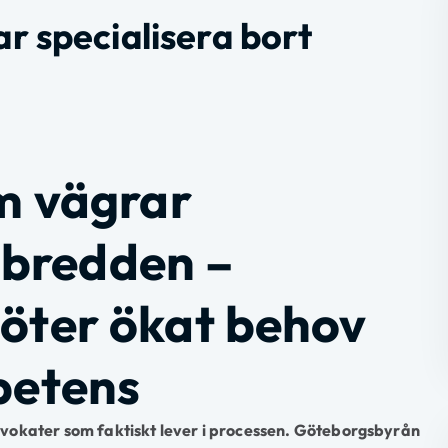
r specialisera bort
m vägrar
t bredden –
ter ökat behov
petens
dvokater som faktiskt lever i processen. Göteborgsbyrån