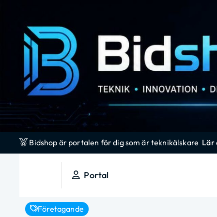
S
k
i
p
t
o
c
o
n
t
e
Bidshop är portalen för dig som är teknikälskare
Lär
n
t
Portal
Bidshop
Em blogg som alla andra, men ändå inte!
Företagande