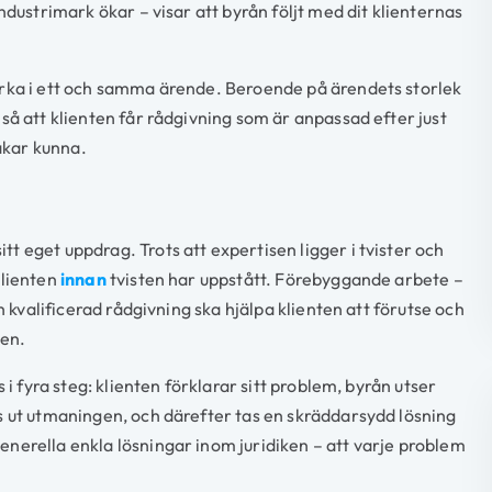
ndustrimark ökar – visar att byrån följt med dit klienternas
erka i ett och samma ärende. Beroende på ärendets storlek
så att klienten får rådgivning som är anpassad efter just
råkar kunna.
 eget uppdrag. Trots att expertisen ligger i tvister och
klienten
innan
tvisten har uppstått. Förebyggande arbete –
h kvalificerad rådgivning ska hjälpa klienten att förutse och
ten.
 i fyra steg: klienten förklarar sitt problem, byrån utser
s ut utmaningen, och därefter tas en skräddarsydd lösning
nerella enkla lösningar inom juridiken – att varje problem