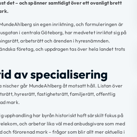
t det – och spänner samtidigt över ett ovanligt brett
ark.
MundeAhlberg sin egen inriktning, och formuleringen är
sgatan i centrala Göteborg, har medvetet inriktat sig på
tningsrätt, arbetsrätt och ärenden i hyresnämnden.
ändska företag, och uppdragen tas över hela landet trots
id av specialisering
 nischer går MundeAhlberg åt motsatt håll. Listan över
t, hyresrätt, fastighetsrätt, familjerätt, offentlig
nad mark.
 upphandling har byrån historiskt haft särskilt fokus på
 telekom, och arbetar lika väl med anbudsgivare som med
h förorenad mark – frågor som blir allt mer aktuella i