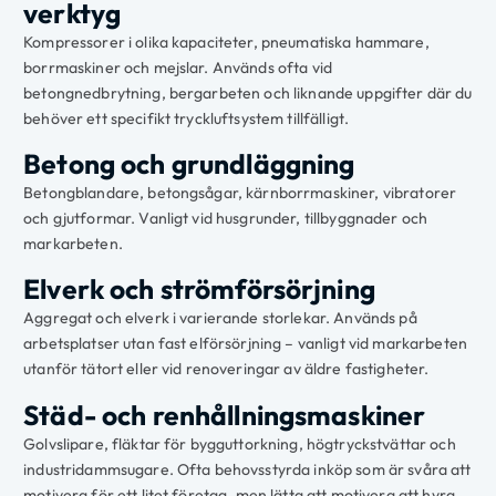
verktyg
Kompressorer i olika kapaciteter, pneumatiska hammare,
borrmaskiner och mejslar. Används ofta vid
betongnedbrytning, bergarbeten och liknande uppgifter där du
behöver ett specifikt tryckluftsystem tillfälligt.
Betong och grundläggning
Betongblandare, betongsågar, kärnborrmaskiner, vibratorer
och gjutformar. Vanligt vid husgrunder, tillbyggnader och
markarbeten.
Elverk och strömförsörjning
Aggregat och elverk i varierande storlekar. Används på
arbetsplatser utan fast elförsörjning – vanligt vid markarbeten
utanför tätort eller vid renoveringar av äldre fastigheter.
Städ- och renhållningsmaskiner
Golvslipare, fläktar för bygguttorkning, högtryckstvättar och
industridammsugare. Ofta behovsstyrda inköp som är svåra att
motivera för ett litet företag, men lätta att motivera att hyra.