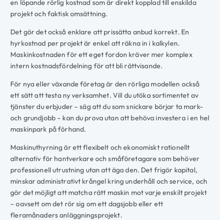
en löpande rörlig kostnad som är direkt kopplad till enskilda
projekt och faktisk omsättning.
Det gör det också enklare att prissätta anbud korrekt. En
hyrkostnad per projekt är enkel att räkna in i kalkylen.
Maskinkostnaden för ett eget fordon kräver mer komplex
intern kostnadsfördelning för att bli rättvisande.
För nya eller växande företag är den rörliga modellen också
ett sätt att testa ny verksamhet. Vill du utöka sortimentet av
tjänster du erbjuder – säg att du som snickare börjar ta mark-
och grundjobb – kan du prova utan att behöva investera i en hel
maskinpark på förhand.
Maskinuthyrning är ett flexibelt och ekonomiskt rationellt
alternativ för hantverkare och småföretagare som behöver
professionell utrustning utan att äga den. Det frigör kapital,
minskar administrativt krångel kring underhåll och service, och
gör det möjligt att matcha rätt maskin mot varje enskilt projekt
– oavsett om det rör sig om ett dagsjobb eller ett
fleramånaders anläggningsprojekt.