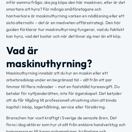
inför samma fråga: ska jag köpa den här maskinen, eller är det
smartare att hyra? För många småföretagare och
hantverkare är maskinuthyrning varken en nödlösning eller ett
sista alternativ – det är en medveten affärsstrategi. Den här
guiden förklarar hur maskinuthyrning fungerar, vad du faktiskt
kan hyra, vad det kostar och när det lönar sig mer än ett köp.
Vad är
maskinuthyrning?
Maskinuthyrning innebär att du hyr en maskin eller ett
arbetsredskap under en begränsad tid – allt från ett par
timmar till flera månader – mot en fastställd hyresavgift. Du
betalar för nyttjanderätten, inte för ägarskapet. Det betyder
att du får tillgång till professionell utrustning utan att binda
kapital i inköp, lagerhållning, service eller försäkring.
Branschen har vuxit kraftigt i Sverige de senaste åren. Det
finns i dag aktörer som hyr ut allt från enklare handverktyg och
kompressorer till tunga grävmaskiner, hjullastare och