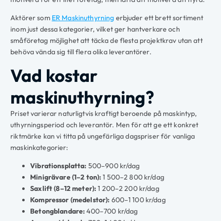
Aktörer som
ER Maskinuthyrning
erbjuder ett brett sortiment
inom just dessa kategorier, vilket ger hantverkare och
småföretag möjlighet att täcka de flesta projektkrav utan att
behöva vända sig till flera olika leverantörer.
Vad kostar
maskinuthyrning?
Priset varierar naturligtvis kraftigt beroende på maskintyp,
uthyrningsperiod och leverantör. Men för att ge ett konkret
riktmärke kan vi titta på ungefärliga dagspriser för vanliga
maskinkategorier:
Vibrationsplatta:
500–900 kr/dag
Minigrävare (1–2 ton):
1 500–2 800 kr/dag
Saxlift (8–12 meter):
1 200–2 200 kr/dag
Kompressor (medelstor):
600–1 100 kr/dag
Betongblandare:
400–700 kr/dag