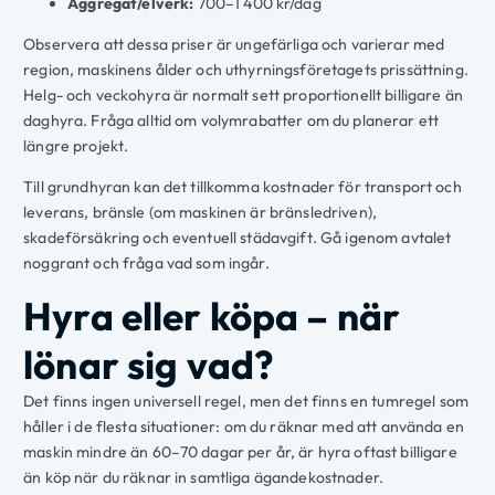
Aggregat/elverk:
700–1 400 kr/dag
Observera att dessa priser är ungefärliga och varierar med
region, maskinens ålder och uthyrningsföretagets prissättning.
Helg- och veckohyra är normalt sett proportionellt billigare än
daghyra. Fråga alltid om volymrabatter om du planerar ett
längre projekt.
Till grundhyran kan det tillkomma kostnader för transport och
leverans, bränsle (om maskinen är bränsledriven),
skadeförsäkring och eventuell städavgift. Gå igenom avtalet
noggrant och fråga vad som ingår.
Hyra eller köpa – när
lönar sig vad?
Det finns ingen universell regel, men det finns en tumregel som
håller i de flesta situationer: om du räknar med att använda en
maskin mindre än 60–70 dagar per år, är hyra oftast billigare
än köp när du räknar in samtliga ägandekostnader.