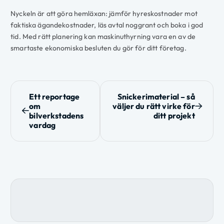
Nyckeln är att göra hemläxan: jämför hyreskostnader mot
faktiska ägandekostnader, läs avtal noggrant och boka i god
tid. Med rätt planering kan maskinuthyrning vara en av de
smartaste ekonomiska besluten du gör för ditt företag.
I
Ett reportage
Snickerimaterial – så
om
väljer du rätt virke för
n
bilverkstadens
ditt projekt
vardag
l
ä
g
g
s